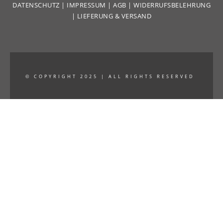
DATENSCHUTZ
|
IMPRESSUM
|
AGB
|
WIDERRUFSBELEHRUNG
|
LIEFERUNG & VERSAND
© COPYRIGHT 2025 | ALL RIGHTS RESERVED