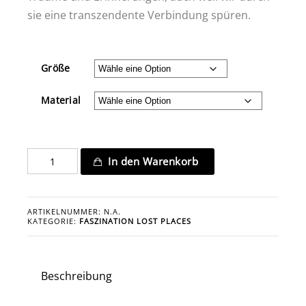
sie eine transzendente Verbindung spüren.
Größe
Material
CHÂTEAU
In den Warenkorb
VIEUX
VIN
VI
ARTIKELNUMMER:
N.A.
Menge
KATEGORIE:
FASZINATION LOST PLACES
Beschreibung