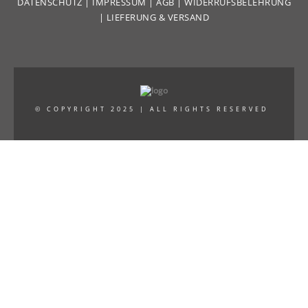
DATENSCHUTZ
|
IMPRESSUM
|
AGB
|
WIDERRUFSBELEHRUNG
|
LIEFERUNG & VERSAND
© COPYRIGHT 2025 | ALL RIGHTS RESERVED