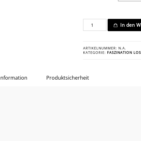
CHÂTEAU
In den W
LUMIÈRE
III
Menge
ARTIKELNUMMER:
N.A.
KATEGORIE:
FASZINATION LOS
 Information
Produktsicherheit