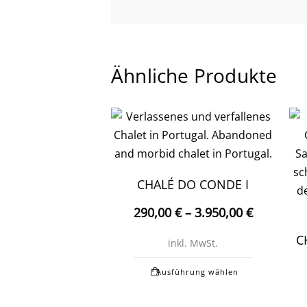
Ähnliche Produkte
CHALÉ DO CONDE I
290,00
€
–
3.950,00
€
C
inkl. MwSt.
Dieses
Ausführung wählen
Produkt
weist