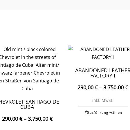
ABANDONED LEATHE
FACTORY I
290,00
€
–
3.750,00
€
inkl. MwSt.
HEVROLET SANTIAGO DE
CUBA
D
Ausführung wählen
290,00
€
–
3.750,00
€
w