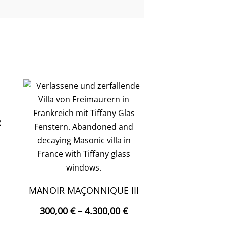
R
MANOIR MAÇONNIQUE III
ieses
Produkt
300,00
€
–
4.300,00
€
eist