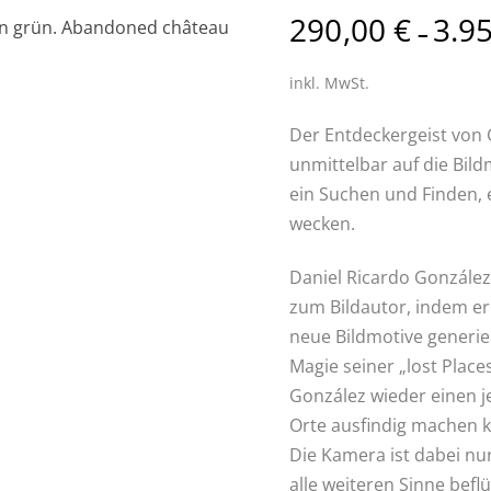
290,00
€
3.9
–
inkl. MwSt.
Der Entdeckergeist von 
unmittelbar auf die Bild
ein Suchen und Finden, 
wecken.
Daniel Ricardo González
zum Bildautor, indem er
neue Bildmotive generie
Magie seiner „lost Plac
González wieder einen je
Orte ausfindig machen k
Die Kamera ist dabei nur
alle weiteren Sinne befl