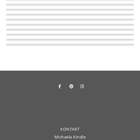
Regio Ortenau
Subculture
Wittmannsthaler
Badische Zeitung
Fudder
KONTAKT
Michaela Kindle