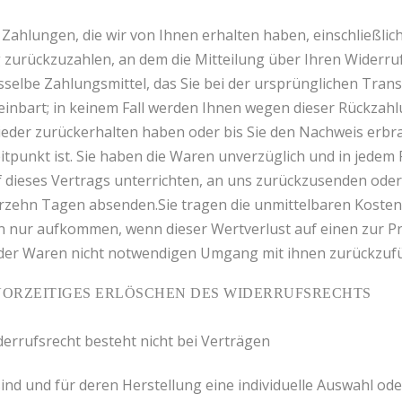
Zahlungen, die wir von Ihnen erhalten haben, einschließlic
urückzuzahlen, an dem die Mitteilung über Ihren Widerruf
selbe Zahlungsmittel, das Sie bei der ursprünglichen Trans
einbart; in keinem Fall werden Ihnen wegen dieser Rückzahl
ieder zurückerhalten haben oder bis Sie den Nachweis erbra
tpunkt ist. Sie haben die Waren unverzüglich und in jedem 
dieses Vertrags unterrichten, an uns zurückzusenden oder z
vierzehn Tagen absenden.Sie tragen die unmittelbaren Kost
n nur aufkommen, wenn dieser Wertverlust auf einen zur Pr
der Waren nicht notwendigen Umgang mit ihnen zurückzufü
VORZEITIGES ERLÖSCHEN DES WIDERRUFSRECHTS
errufsrecht besteht nicht bei Verträgen
 sind und für deren Herstellung eine individuelle Auswahl 